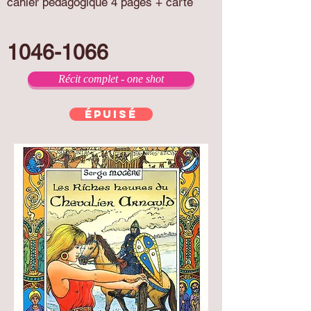
cahier pédagogique 4 pages + carte
1046-1066
Récit complet - one shot
épuisé