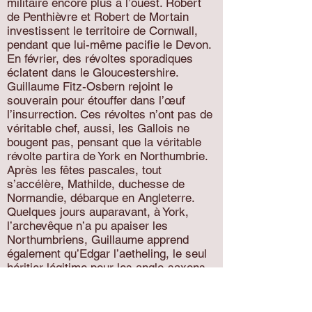
militaire encore plus à l’ouest. Robert
de Penthièvre et Robert de Mortain
investissent le territoire de Cornwall,
pendant que lui-même pacifie le Devon.
En février, des révoltes sporadiques
éclatent dans le Gloucestershire.
Guillaume Fitz-Osbern rejoint le
souverain pour étouffer dans l’œuf
l’insurrection. Ces révoltes n’ont pas de
véritable chef, aussi, les Gallois ne
bougent pas, pensant que la véritable
révolte partira de York en Northumbrie.
Après les fêtes pascales, tout
s’accélère, Mathilde, duchesse de
Normandie, débarque en Angleterre.
Quelques jours auparavant, à York,
l’archevêque n’a pu apaiser les
Northumbriens, Guillaume apprend
également qu’Edgar l’aetheling, le seul
héritier légitime pour les anglo-saxons
comme pour les anglo-danois, s’est
réfugié en Écosse, à la cour du roi
Malcolm.