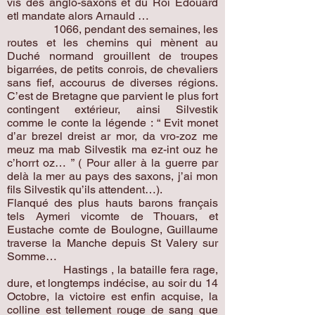
vis des anglo-saxons et du Roi Edouard
etl mandate alors Arnauld …
1066, pendant des semaines, les
routes et les chemins qui mènent au
Duché normand grouillent de troupes
bigarrées, de petits conrois, de chevaliers
sans fief, accourus de diverses régions.
C’est de Bretagne que parvient le plus fort
contingent extérieur, ainsi Silvestik
comme le conte la légende : “ Evit monet
d’ar brezel dreist ar mor, da vro-zoz me
meuz ma mab Silvestik ma ez-int ouz he
c’horrt oz… ” ( Pour aller à la guerre par
delà la mer au pays des saxons, j’ai mon
fils Silvestik qu’ils attendent…).
Flanqué des plus hauts barons français
tels Aymeri vicomte de Thouars, et
Eustache comte de Boulogne, Guillaume
traverse la Manche depuis St Valery sur
Somme…
Hastings , la bataille fera rage,
dure, et longtemps indécise, au soir du 14
Octobre, la victoire est enfin acquise, la
colline est tellement rouge de sang que