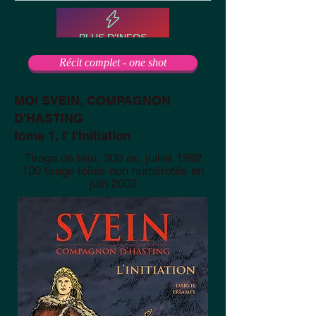
PLUS D'INFOS
Récit complet - one shot
MOI SVEIN, COMPAGNON
D'HASTING
tome 1. l' I'Initiation
Tirage de tête, 300 ex, juillet 1992
100 tirage toilés non numérotés en
juin 2002