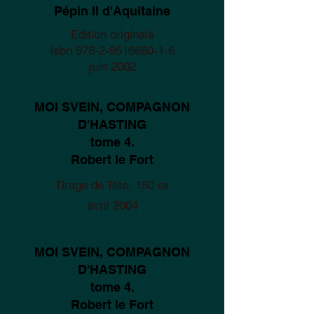
Pépin II d'Aquitaine
Edition originale
isbn
978-2-9516660-1-6
juin 2002
MOI SVEIN, COMPAGNON
D'HASTING
tome 4.
Robert le Fort
Tirage de Tête, 150 ex
avril 2004
MOI SVEIN, COMPAGNON
D'HASTING
tome 4.
Robert le Fort