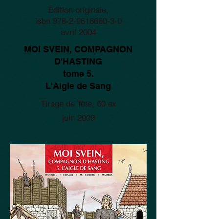
Edition originale,
isbn
978-2-9516660-3-0
avril 2004
MOI SVEIN, COMPAGNON
D'HASTING
tome 5.
L'Aigle de Sang
Tirage de Tête, 60 ex
juin 2009