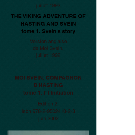
juillet 1992
THE VIKING ADVENTURE OF
HASTING AND SVEIN
tome 1. Svein's story
Version anglaise
de Moi Svein,
juillet 1992
MOI SVEIN, COMPAGNON
D'HASTING
tome 1. l' I'Initiation
Edition 2,
isbn
978-2-9502410-2-3
juin 2002