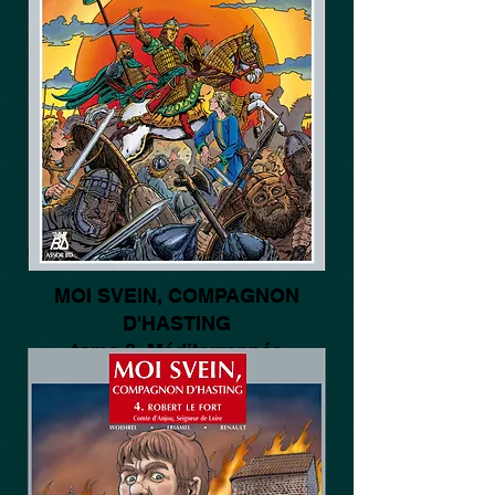
MOI SVEIN, COMPAGNON
D'HASTING
tome 2. Méditerrannée
Edition originale,
isbn
978-2-9502410-7-8
avril 1999