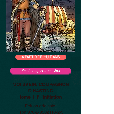
A PARTIR DE HUIT ANS
Récit complet - one shot
MOI SVEIN, COMPAGNON
D'HASTING
tome 1. l' I'Initiation
Edition originale,
isbn
978-2-9502410-2-3