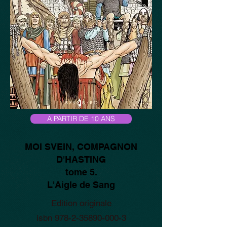
A PARTIR DE 10 ANS
MOI SVEIN, COMPAGNON
D'HASTING
tome 5.
L'Aigle de Sang
Edition originale
isbn
978-2-35890-000-3