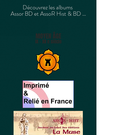
Découvrez les albums
Assor BD et AssoR Hist & BD ...
MOYEN ÂGE
IX - XII e siècle