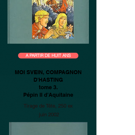
A PARTIR DE HUIT ANS
MOI SVEIN, COMPAGNON
D'HASTING
tome 3.
Pépin II d'Aquitaine
Tirage de Tête, 250 ex
juin 2002