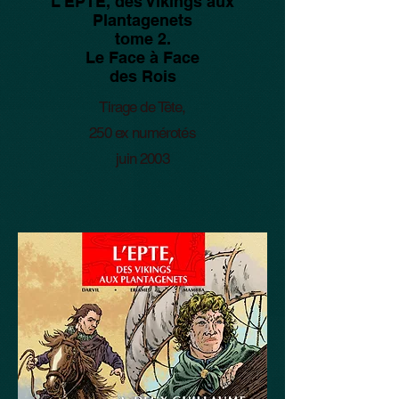
L'EPTE, des Vikings aux
Plantagenets
tome 2.
Le Face à Face
des Rois
Tirage de Tête,
250 ex numérotés
juin 2003