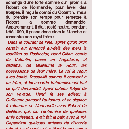
échange d'une forte somme qu'il promis à
Robert de Normandie, pour lever des
troupes, il reçu le comté du Cotentin, mais
du prendre son temps pour remettre à
Robert la somme demandée.
Apparemment, il était resté neutre, pendant
l'été 1090, il passa donc alors la Manche et
rencontra son royal frère :
Dans le courant de l’été, après qu’un bruit
certain eut annoncé au-delà des mers la
reddition de Rochester, Henri Cliton, comte
du Cotentin, passa en Angleterre, et
réclama, de Guillaume le Roux, les
possessions de leur mère. Le roi le reçut
avec bonté, l’accueillit comme il convient à
un frère, et lui accorda fraternellement tout
ce qu’il demandait. Ayant obtenu l’objet de
son voyage, Henri fit ses adieux à
Guillaume pendant l’automne, et se disposa
à retourner en Normandie avec Robert de
Bellême, qui, par l’entremise de quelques
amis puissants, avait fait la paix avec le roi.
Cependant quelques artisans de discorde
prirent les devants, et, mêlant le mensonge