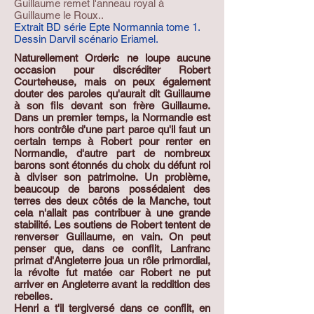
Guillaume remet l'anneau royal à
Guillaume le Roux..
Extrait BD série Epte Normannia tome 1.
Dessin Darvil scénario Eriamel.
Naturellement Orderic ne loupe aucune
occasion pour discréditer Robert
Courteheuse, mais on peux également
douter des paroles qu'aurait dit Guillaume
à son fils devant son frère Guillaume.
Dans un premier temps, la Normandie est
hors contrôle d'une part parce qu'il faut un
certain temps à Robert pour renter en
Normandie, d'autre part de nombreux
barons sont étonnés du choix du défunt roi
à diviser son patrimoine. Un problème,
beaucoup de barons possédaient des
terres des deux côtés de la Manche, tout
cela n'allait pas contribuer à une grande
stabilité. Les soutiens de Robert tentent de
renverser Guillaume, en vain. On peut
penser que, dans ce conflit, Lanfranc
primat d'Angleterre joua un rôle primordial,
la révolte fut matée car Robert ne put
arriver en Angleterre avant la reddition des
rebelles.
Henri a t'il tergiversé dans ce conflit, en