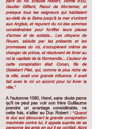
parti du roi. Ensuite Robert, comte d’Eu,
Gautier Giffard, Raoul de Mortemer, et
presque tous les seigneurs qui habitaient
au-delà de la Seine jusqu’à la mer s’unirent
aux Anglais, et reçurent du roi des sommes
considérables pour fortifier leurs places
d’armes et de soldats... Les citoyens de
Rouen, séduits par les présents et les
promesses du roi, s’occupèrent même de
changer de prince, et résolurent de livrer au
roi la capitale de la Normandie... L’auteur de
cette conspiration était Conan, fils de
Gislebert Pilet, qui, comme le plus riche de
la ville, avait une grande influence. Il avait
fait avec le roi un accord pour lui livrer la
ville,"
A l'automne 1090, Henri, sans doute parce
qu'il ne peut pas voir son frère Guillaume
prendre un avantage considérable, va
cette fois, s'allier au Duc Robert :
"
Quand
le duc eut découvert la grande conspiration
machinée contre lui, il appela auprès de sa
personne les amis en qui il se confiait. Alors