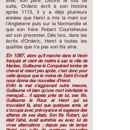
avec son père. Disons le tout de
suite, Orderic écrit à son histoire
après 1113, il y a déjà plusieurs
années que Henri a mis la main sur
l'Angleterre puis sur la Normandie et
que son frère Robert Courteheuse
est son prisonnier. Dés lors, dans les
écrits d'Orderic, Henri à toutes les
qualités que n'a pas son fils aîné.
En 1087,
alors qu'il marche dans le Vexin
français et vient de mettre à sac la ville de
Mantes, Guillaume le Conquérant tombe de
cheval et meurt peu après, c'est donc pour
cette époque que le moine de Saint Evroult
nous donne des nouvelles d'Henri.
Enfin le mal s’aggravant outre mesure,
Guillaume vit bien qu’une mort inévitable le
menaçait… Il appela près de lui, ses fils,
Guillaume le Roux et Henri qui se
trouvaient là, ainsi que quelques amis, et
s’occupa avec prévoyance et sagesse des
affaires de ses états. Son fils Robert, qui
était l’aîné, avait autrefois eu avec lui de
vives altercations ; depuis peu de temps
fâché par suite de quelques nouvelles