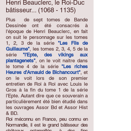
Henri Beauclerc,
le Roi-Duc
bâtisseur...
(1068 - 1135)
Plus de sept tomes de Bande
Dessinée ont été consacrés à
l'époque de Henri Beauclerc, en fait
on suit le personnage sur les tomes
1, 2, 3 de la série
"Les Fils de
Guillaume"
, les tomes 2, 3, 4, 5 de la
série
"l'Epte, des vikings aux
plantagenets"
, on le voit naitre dans
le tome 4 de la série
"Les riches
Heures d'Arnauld de Bichancourt"
, et
on le voit lors de son premier
entretien de Roi à Roi avec Louis le
Gros à la fin du tome 1 de la série
l'Epte. Autant dire que ce souverain a
particulièrement été bien étudié dans
les ouvrages Assor Bd et Assor Hist
& BD.
Roi méconnu en France, peu connu en
Normandie, il est le grand bâtisseur des
châteaux estampillés, à des fins