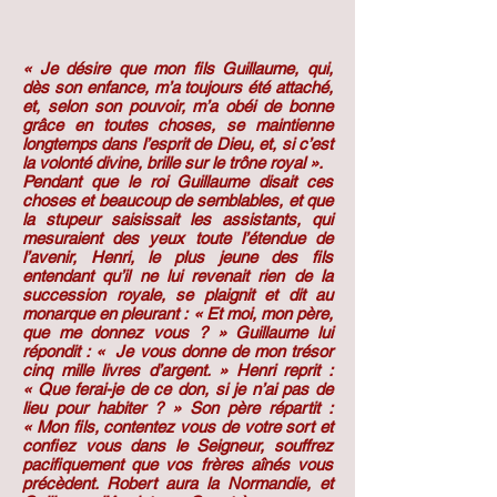
« Je désire que mon fils Guillaume, qui,
dès son enfance, m’a toujours été attaché,
et, selon son pouvoir, m’a obéi de bonne
grâce en toutes choses, se maintienne
longtemps dans l’esprit de Dieu, et, si c’est
la volonté divine, brille sur le trône royal ».
Pendant que le roi Guillaume disait ces
choses et beaucoup de semblables, et que
la stupeur saisissait les assistants, qui
mesuraient des yeux toute l’étendue de
l’avenir, Henri, le plus jeune des fils
entendant qu’il ne lui revenait rien de la
succession royale, se plaignit et dit au
monarque en pleurant : « Et moi, mon père,
que me donnez vous ? » Guillaume lui
répondit : « Je vous donne de mon trésor
cinq mille livres d’argent. » Henri reprit :
« Que ferai-je de ce don, si je n’ai pas de
lieu pour habiter ? » Son père répartit :
« Mon fils, contentez vous de votre sort et
confiez vous dans le Seigneur, souffrez
pacifiquement que vos frères aînés vous
précèdent. Robert aura la Normandie, et