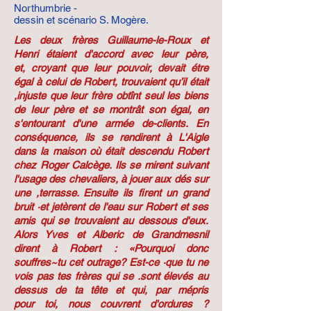
Northumbrie -
dessin et scénario S. Mogère.
Les deux frères Guillaume-le-Roux et
Henri étaient d'accord avec leur père,
et, croyant que leur pouvoir, devait étre
égal à celui de Robert, trouvaient qu’il était
,injuste que leur frère obtînt seul les biens
de Ieur père et se montrât son égal, en
s'entourant d'une armée de-clients. En
conséquence, ils se rendirent à L'Aigle
dans la maison où était descendu Robert
chez Roger Calcège. Ils se mirent suivant
l'usage des chevaliers, à jouer aux dés sur
une ,terrasse. Ensuite ils firent un grand
bruit ·et jetèrent de l'eau sur Robert et ses
amis qui se trouvaient au dessous d'eux.
Alors Yves et Alberic de Grandmesnil
dirent à Robert : «Pourquoi donc
souffres~tu cet outrage? Est-ce ·que tu ne
vois pas tes frères qui se .sont élevés au
dessus de ta tête et qui, par mépris
pour toi, nous couvrent d'ordures ?