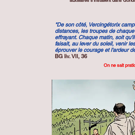
auxiliaires s'installent dans Gond
"De son côté, Vercingétorix campa
distances, les troupes de chaque c
effrayant. Chaque matin, soit qu'i
faisait, au lever du soleil, venir 
éprouver le courage et l'ardeur d
BG liv. VII, 36
On ne sait prati