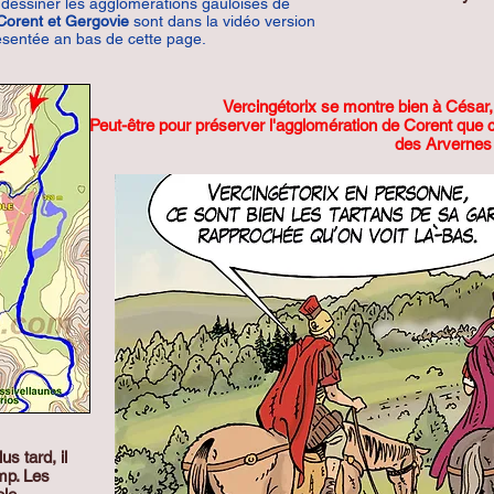
dessiner les agglomérations gauloises de
Corent et Gergovie
sont dans la vidéo version
ésentée an bas de cette page.
Vercingétorix se montre bien à César, 
Peut-être pour préserver l'agglomération de Corent que c
des Arverne
s tard, il
mp. Les