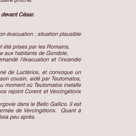
s devant César.
n évacuation ; situation plausible
nt été prises par les Romains,
nue aux habitants de Gondole,
emandé l’évacuation et l’incendie
né de Luctérios, et convoque un
son cousin, aidé par Teutomatos,
Au moment où Teutomatos installe
 rejoint Corent et Vercingétorix
vie dans le Bello Gallico. Il est
’armée de Vercingétorix. Quant à
ésia peu après.