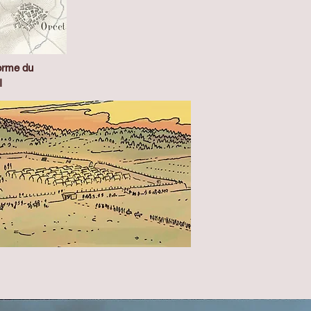
forme du
I