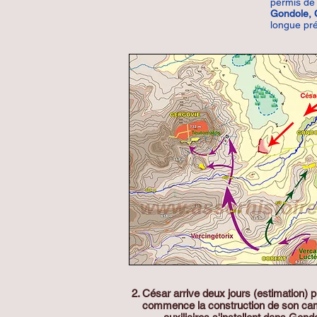
permis de 
Gondole, 
longue pr
2. César arrive deux jours (estimation) plu
commence la construction de son ca