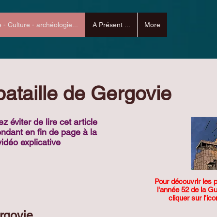
e - Culture - archéologie...
A Présent ...
More
bataille de Gergovie
 éviter de lire cet article
ndant en fin de page à la
vidéo explicative
Pour découvrir les
l'année 52 de la G
cliquer sur l'ic
rgovie