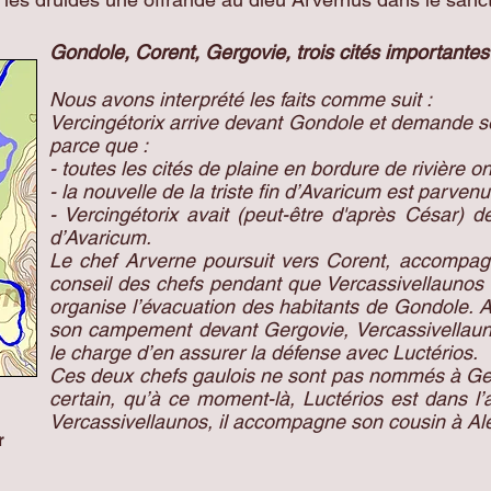
Gondole, Corent, Gergovie, trois cités importante
Nous avons interprété les faits comme suit :
Vercingétorix arrive devant Gondole et demande so
parce que :
- toutes les cités de plaine en bordure de rivière o
- la nouvelle de la triste fin d’Avaricum est parve
- Vercingétorix avait (peut-être d'après César) d
d’Avaricum.
Le chef Arverne poursuit vers Corent, accompag
conseil des chefs pendant que Vercassivellaunos 
organise l’évacuation des habitants de Gondole. 
son campement devant Gergovie, Vercassivellaunos
le charge d’en assurer la défense avec Luctérios.
Ces deux chefs gaulois ne sont pas nommés à Gergo
certain, qu’à ce moment-là, Luctérios est dans l
Vercassivellaunos, il accompagne son cousin à Al
r