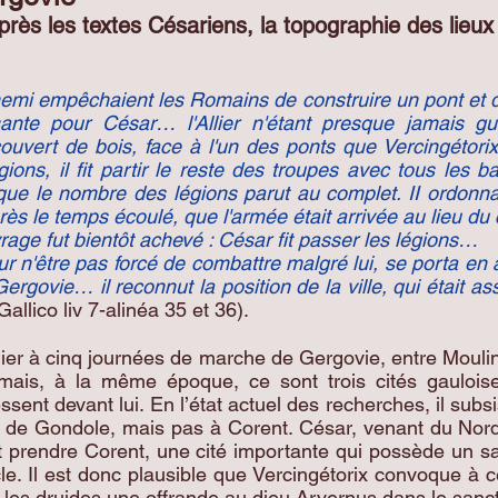
près les textes Césariens, la topographie des lieux
nemi empêchaient les Romains de construire un pont et de
sante pour César… l'Allier n'étant presque jamais g
uvert de bois, face à l'un des ponts que Vercingétorix a
ons, il fit partir le reste des troupes avec tous les 
que le nombre des légions parut au complet. II ordonna
rès le temps écoulé, que l'armée était arrivée au lieu du 
rage fut bientôt achevé : César fit passer les légions…
our n'être pas forcé de combattre malgré lui, se porta en
rgovie… il reconnut la position de la ville, qui était a
Gallico liv 7-alinéa 35 et 36).
Allier à cinq journées de marche de Gergovie, entre Mouli
mais, à la même époque, ce sont trois cités gaulois
essent devant lui. En l’état actuel des recherches, il sub
ud de Gondole, mais pas à Corent. César, venant du Nor
t prendre Corent, une cité importante qui possède un s
le. Il est donc plausible que Vercingétorix convoque à c
ec les druides une offrande au dieu Arvernus dans le san