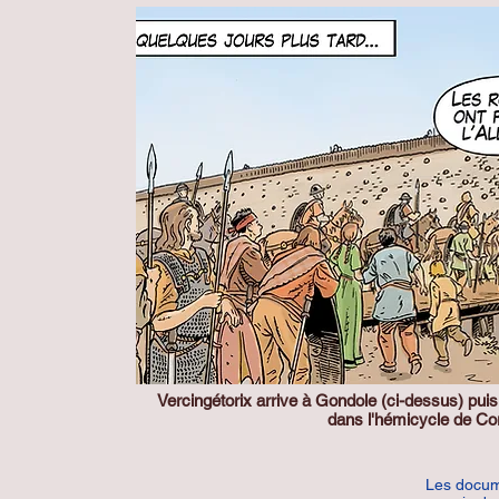
Vercingétorix arrive à Gondole (ci-dessus) pu
dans l'hémicycle de Cor
Les docum