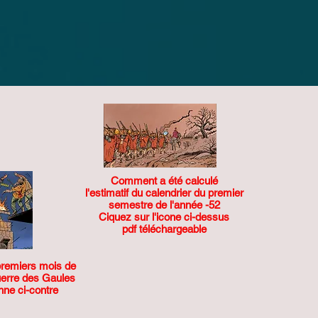
Comment a été calculé
l'estimatif du calendrier du premier
semestre de l'année -52
Ciquez sur l'icone ci-dessus
pdf téléchargeable
 premiers mois de
uerre des Gaules
onne ci-contre