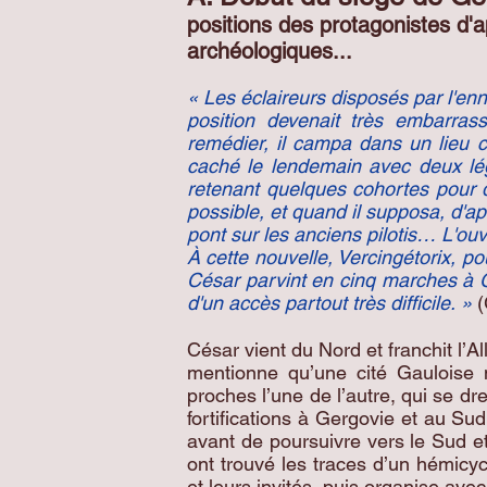
positions des protagonistes d'a
archéologiques...
« Les éclaireurs disposés par l'en
position devenait très embarras
remédier, il campa dans un lieu co
caché le lendemain avec deux légi
retenant quelques cohortes pour 
possible, et quand il supposa, d'ap
pont sur les anciens pilotis… L'ouv
À cette nouvelle, Vercingétorix, p
César parvint en cinq marches à Ge
d'un accès partout très difficile. »
(
César vient du Nord et franchit l’
mentionne qu’une cité Gauloise 
proches l’une de l’autre, qui se dr
fortifications à Gergovie et au S
avant de poursuivre vers le Sud e
ont trouvé les traces d’un hémicyc
et leurs invités, puis organise av