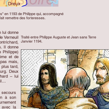
es" en 1193 de Philippe qui, accompagné
fait remettre des forteresses.
n lui donne
de Verneuil
Traité entre Philippe Auguste et Jean sans Terre
Janvier 1194.
ntrichard,
. Il donne
 Philippe)
dôme et de
 pas mais,
 plus tard,
ourg. Deux
hard – lui
uil…
u secours
in à son
tournement
n avec la