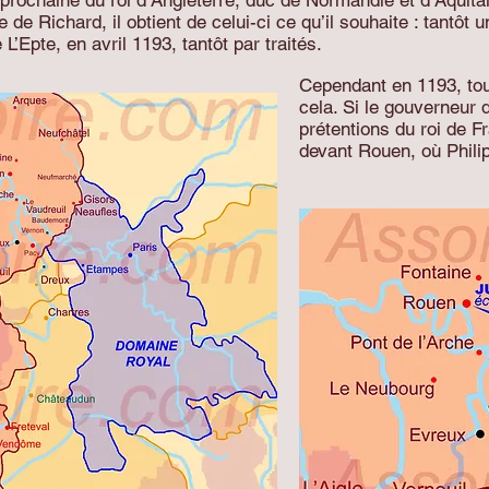
on prochaine du roi d’Angleterre, duc de Normandie et d’Aqui
e de Richard, il obtient de celui-ci ce qu’il souhaite : tantôt
L’Epte, en avril 1193, tantôt par traités.
Cependant en 1193, tou
cela. Si le gouverneur 
prétentions du roi de F
devant Rouen, où Phili