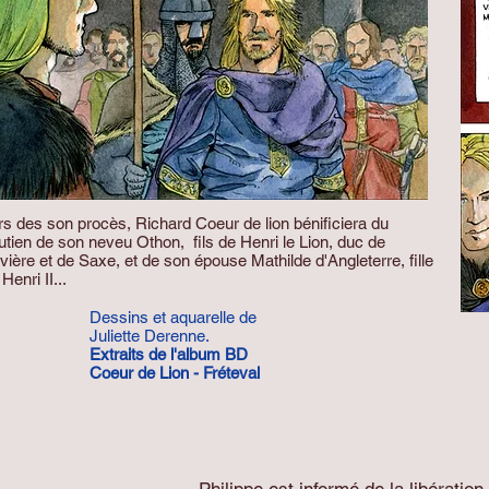
rs des son procès, Richard Coeur de lion bénificiera du
utien de son neveu Othon, fils de Henri le Lion,
duc de
vière
et
de Saxe
, et de son épouse
Mathilde d'Angleterre
, fille
e
Henri II...
Dessins et aquarelle de
Juliette Derenne.
Extraits de l'album BD
Coeur de Lion - Fréteval