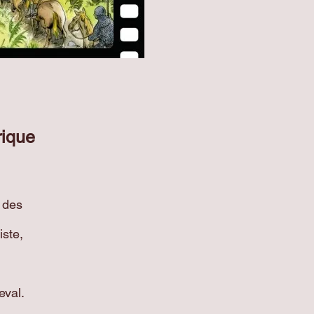
rique
 des
iste,
eval.