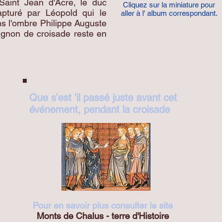
à Saint Jean d'Acre, le duc
Cliquez sur la miniature pour
apturé par Léopold qui le
aller à l' album correspondant.
ns l'ombre Philippe Auguste
agnon de croisade reste en
Que s'est 'il passé juste avant cet
événement, pendant la croisade
Pour en savoir plus consulter le site
Monts de Chalus - terre d'Histoire