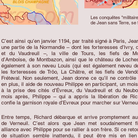
Les conquêtes "militair
de Jean sans Terre, se 
C’est ainsi qu’en janvier 1194, par traité signé à Paris, Jea
une partie de la Normandie – dont les forteresses d’Ivry, 
et du Vaudreuil –, la ville de Tours, les fiefs de Mo
d’Amboise, de Montbazon, ainsi que le château de Loches
également à son neveu Louis (qui est également neveu de
les forteresses de Trôo, La Châtre, et les fiefs de Ven
Fréteval. Non seulement, Jean donne ce qu’il ne contrôle
en plus, il aide de nouveau Philippe en participant, un mois
à la prise des cités d’Évreux, du Vaudreuil et du Neub
mois après, Philippe – qui a appris la libération de Ric
confie la garnison royale d’Evreux pour marcher sur Verne
Entre temps, Richard débarque et arrive promptement a
de Verneuil. C’est alors que Jean met soudainement f
alliance avec Philippe pour se rallier à son frère. Si ce re
de situation semble inattendu, il peut être mis en lie