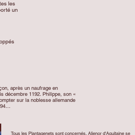
tes les
porté un
loppés
façon, après un naufrage en
uis décembre 1192. Philippe, son «
 compter sur la noblesse allemande
1194…
Tous les Plantagenets sont concernés, Alienor d'Aquitaine se